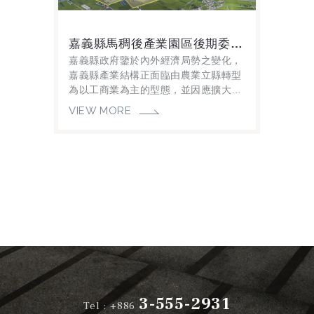
嘉義縣馬稠後產業園區後期委託開發、使用收益及管理案
嘉義縣政府鑒於內外經濟局勢之變化，
嘉義縣產業結構正面臨由農業立縣轉型
為以工商業為主的型態，並因應擴大都
市計畫及高鐵設站等地區發展之契機，
VIEW MORE
加速縣內工業園區推動開發，配合行政
院加強雲林...
3-555-2931
Tel :
+886